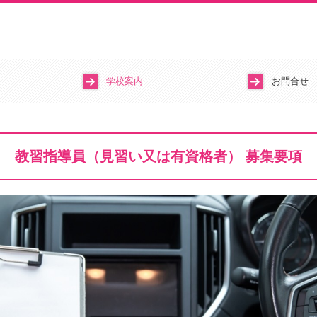
学校案内
お問合せ
表
無料送迎バス
オンライン学科
無料体験入校
採用情報
LINK
教習指導員（見習い又は有資格者） 募集要項