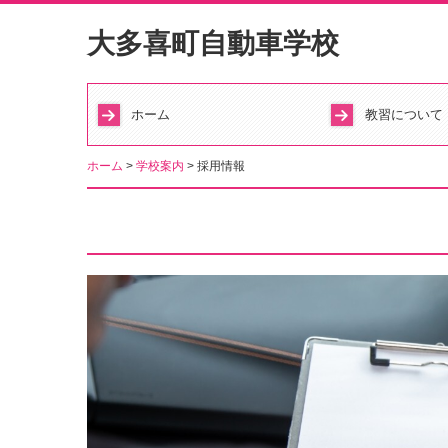
大多喜町自動車学校
ホーム
教習について
ホーム
学校案内
採用情報
入校手続き
教習の流れ
教習料金
学科行事予定